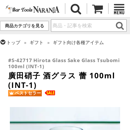
商品カテゴリを見る
トップ
ギフト
ギフト向け各種アイテム
トップ
グラス・カップ
グラス (用途・形状別)
トップ
グラス・カップ
グラス (ブランド別)
酒器 (日本酒・焼酎・泡盛)
その他ブランド
#S-42717 Hirota Glass Sake Glass Tsubomi
100ml (INT-1)
廣田硝子 酒グラス 蕾 100ml
(INT-1)
ベストセラー