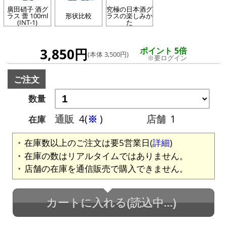
廣田硝子 酒グ
究極の日本酒グ
ラス 蕾 100ml
形状比較
ラスの楽しみか
(INT-1)
た
3,850円
ポイント 5倍
(本体 3,500円)
※要ログイン
ご注文
数量
通販
4(
※
)
店舗
1
在庫
在庫数以上のご注文は要5営業日(
詳細
)
在庫の数はリアルタイムではありません。
店舗の在庫を通信販売で購入できません。
カートに入れる
(読込中...)