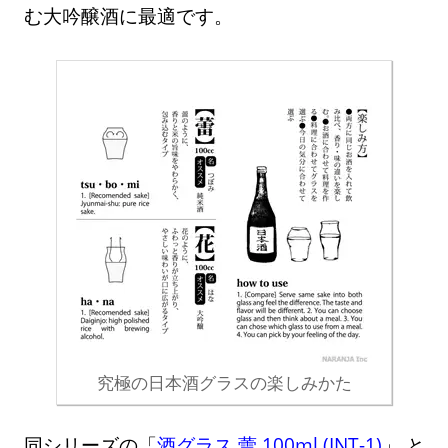
む大吟醸酒に最適です。
究極の日本酒グラスの楽しみかた
同シリーズの「
酒グラス 蕾 100ml (INT-1)
」 と