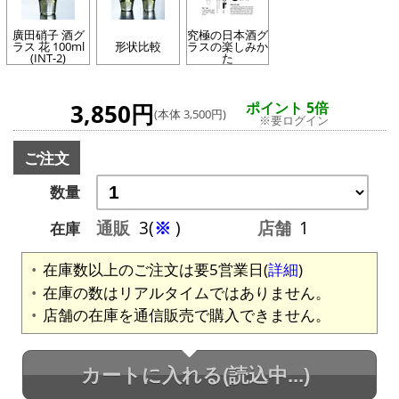
廣田硝子 酒グ
究極の日本酒グ
ラス 花 100ml
形状比較
ラスの楽しみか
(INT-2)
た
3,850円
ポイント 5倍
(本体 3,500円)
※要ログイン
ご注文
数量
通販
3(
※
)
店舗
1
在庫
在庫数以上のご注文は要5営業日(
詳細
)
在庫の数はリアルタイムではありません。
店舗の在庫を通信販売で購入できません。
カートに入れる
(読込中...)