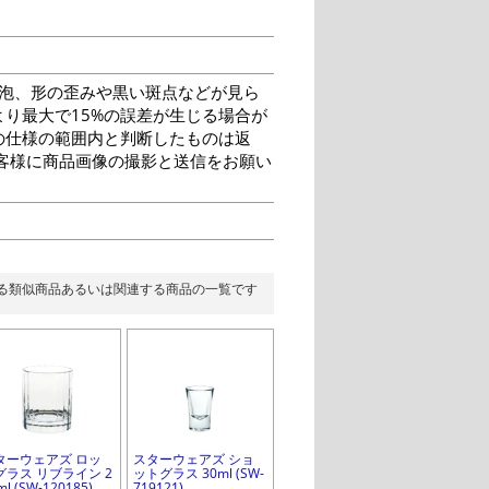
泡、形の歪みや黒い斑点などが見ら
り最大で15%の誤差が生じる場合が
の仕様の範囲内と判断したものは返
客様に商品画像の撮影と送信をお願い
る類似商品あるいは関連する商品の一覧です
ターウェアズ ロッ
スターウェアズ ショ
グラス リブライン 2
ットグラス 30ml (SW-
ml (SW-120185)
719121)