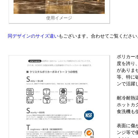
使用イメージ
同デザインのサイズ違い
もございます。合わせてご覧ください
ポリカー
度を誇り
がありま
等、特に
ンで活躍
耐冷耐熱温
ホットカ
食洗機も
表面に傷
ンジ等で