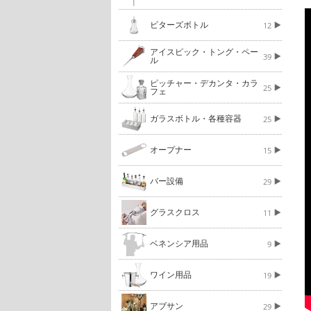
ビターズボトル
12
アイスピック・トング・ペー
39
ル
ピッチャー・デカンタ・カラ
25
フェ
ガラスボトル・各種容器
25
オープナー
15
バー設備
29
グラスクロス
11
ベネンシア用品
9
ワイン用品
19
アブサン
29