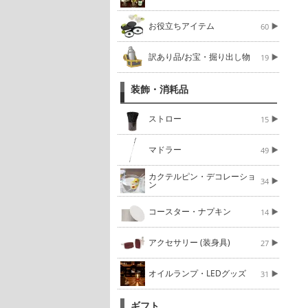
お役立ちアイテム
60
訳あり品/お宝・掘り出し物
19
装飾・消耗品
ストロー
15
マドラー
49
カクテルピン・デコレーショ
34
ン
コースター・ナプキン
14
アクセサリー (装身具)
27
オイルランプ・LEDグッズ
31
ギフト