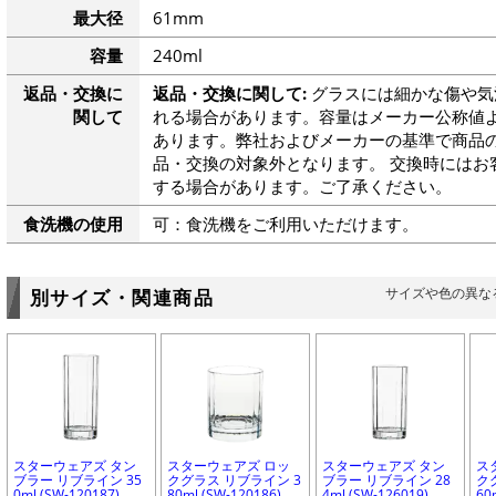
最大径
61mm
容量
240ml
返品・交換に
返品・交換に関して:
グラスには細かな傷や気
関して
れる場合があります。容量はメーカー公称値よ
あります。弊社およびメーカーの基準で商品
品・交換の対象外となります。 交換時にはお
する場合があります。ご了承ください。
食洗機の使用
可：食洗機をご利用いただけます。
サイズや色の異な
別サイズ・関連商品
スターウェアズ タン
スターウェアズ ロッ
スターウェアズ タン
ス
ブラー リブライン 35
クグラス リブライン 3
ブラー リブライン 28
ク
0ml (SW-120187)
80ml (SW-120186)
4ml (SW-126019)
60