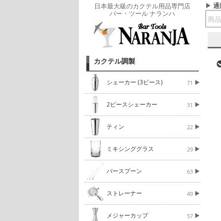
通
日本最大級のカクテル用品専門店
バー・ツール ナランハ
カクテル調製
シェーカー (3ピース)
71
2ピースシェーカー
31
ティン
22
ミキシンググラス
29
バースプーン
63
ストレーナー
49
メジャーカップ
57