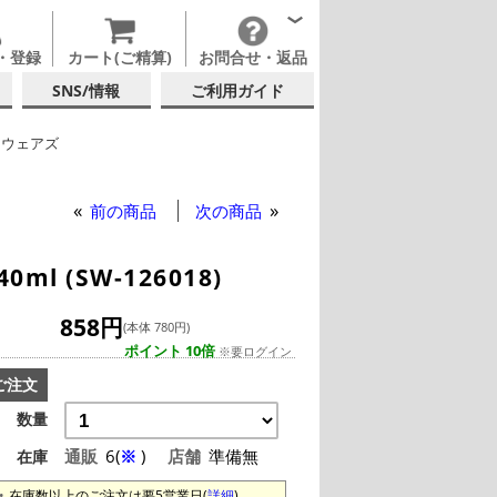
・登録
カート(ご精算)
お問合せ・返品
SNS/情報
ご利用ガイド
ーウェアズ
ンブラー
前の商品
次の商品
 (SW-126018)
858円
(本体 780円)
ポイント 10倍
※要ログイン
ご注文
数量
通販
6(
※
)
店舗
準備無
在庫
在庫数以上のご注文は要5営業日(
詳細
)