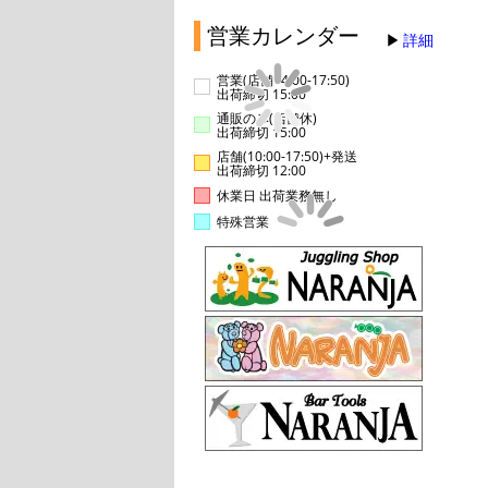
営業カレンダー
詳細
営業(店舗14:00-17:50)
出荷締切 15:00
通販のみ(店舗休)
出荷締切 15:00
店舗(10:00-17:50)+発送
出荷締切 12:00
休業日 出荷業務無し
特殊営業