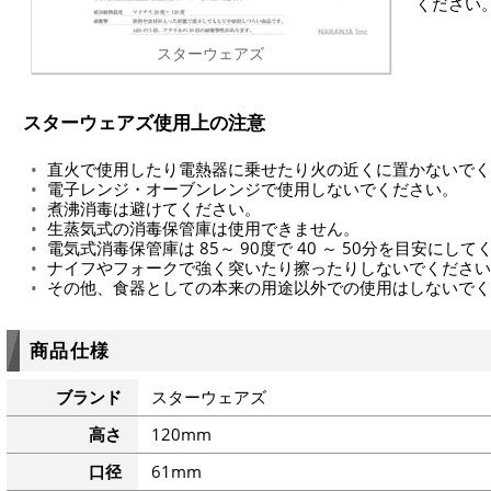
ください
スターウェアズ
スターウェアズ使用上の注意
直火で使用したり電熱器に乗せたり火の近くに置かないでく
電子レンジ・オーブンレンジで使用しないでください。
煮沸消毒は避けてください。
生蒸気式の消毒保管庫は使用できません。
電気式消毒保管庫は 85～ 90度で 40 ～ 50分を目安にし
ナイフやフォークで強く突いたり擦ったりしないでください
その他、食器としての本来の用途以外での使用はしないでく
商品仕様
ブランド
スターウェアズ
高さ
120mm
口径
61mm