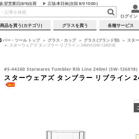
販:翌営業日(8/9)出荷
店舗
:本日休(次回 8/9 10:00-)
ログイン
商品を買う(カテゴリ)
グラスを買う
各種サービス
バー・ツール
トップ
グラス・カップ
グラス (ブランド別)
スタ
スターウェアズ タンブラー リブライン 240ml (SW-126018)
バー・ツール
トップ
グラス・カップ
グラス (用途・形状別)
タ
スターウェアズ タンブラー リブライン 240ml (SW-126018)
#S-44260 Starwares Tumbler Rib Line 240ml (SW-126018)
スターウェアズ タンブラー リブライン 240ml