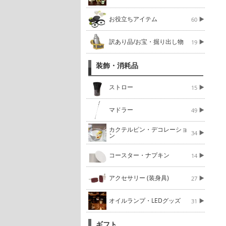
お役立ちアイテム
60
訳あり品/お宝・掘り出し物
19
装飾・消耗品
ストロー
15
マドラー
49
カクテルピン・デコレーショ
34
ン
コースター・ナプキン
14
アクセサリー (装身具)
27
オイルランプ・LEDグッズ
31
ギフト