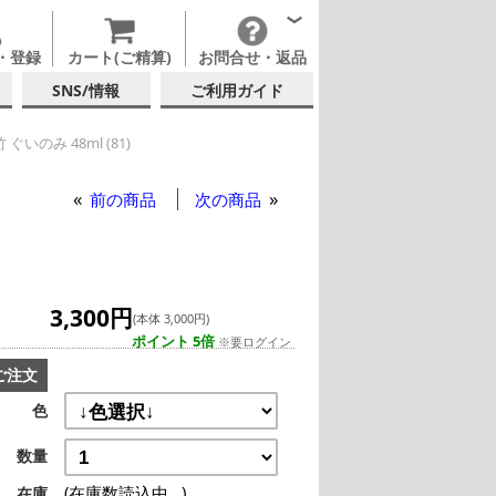
・登録
カート(ご精算)
お問合せ・返品
SNS/情報
ご利用ガイド
ぐいのみ 48ml (81)
 (日本酒・焼酎・泡盛)
他ブランド
廣田硝子 竹 ぐいのみ 48ml (81)
前の商品
次の商品
3,300円
(本体 3,000円)
ポイント 5倍
※要ログイン
ご注文
色
数量
(在庫数読込中...)
在庫