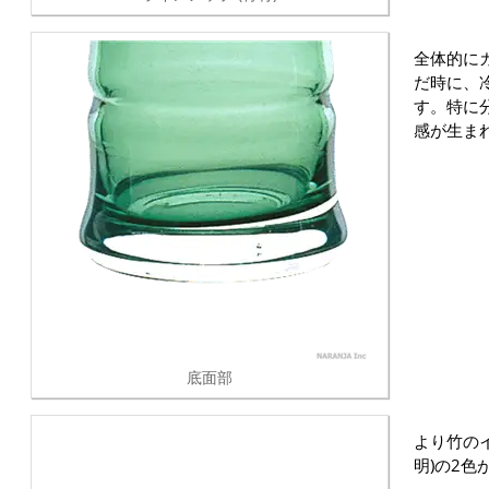
全体的に
だ時に、
す。特に
感が生ま
底面部
より竹のイ
明)の2色