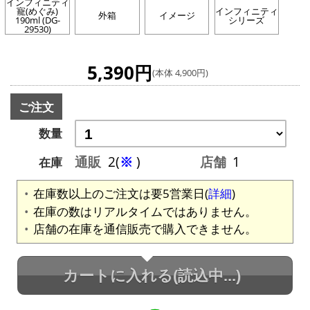
インフィニティ
寵(めぐみ)
インフィニティ
外箱
イメージ
190ml (DG-
シリーズ
29530)
5,390円
(本体 4,900円)
ご注文
数量
通販
2(
※
)
店舗
1
在庫
在庫数以上のご注文は要5営業日(
詳細
)
在庫の数はリアルタイムではありません。
店舗の在庫を通信販売で購入できません。
カートに入れる
(読込中...)