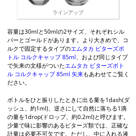
ラインアップ
容量は30mlと50mlの2サイズ、それぞれシル
バーとゴールドがあります。より大きめで、コ
ルクで固定するタイプの
エムタカ ビターズボ
トル コルクキャップ 85ml
、および同じタイプ
で矢来の文様がついた
エムタカ ビターズボト
ル コルクキャップ 85ml 矢来
もあわせてご覧く
ださい。
ボトルをひと振りしたときに出る量を1dash(ダ
ッシュ、約1ml)、逆さにして自然に落ちる1滴
の量を1drop(ドロップ、約0.2ml)と呼びます。
少量で味に影響のあるビターズ類では、正確な
計量は必要不可欠です。ただし、中に入れる液