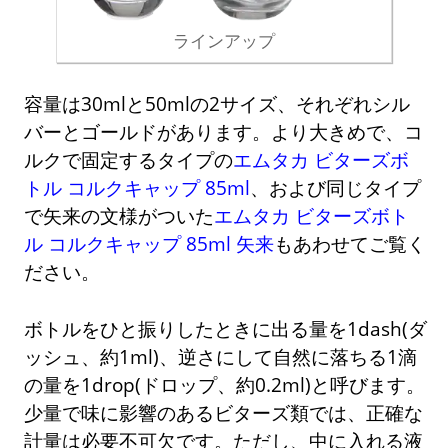
ラインアップ
容量は30mlと50mlの2サイズ、それぞれシル
バーとゴールドがあります。より大きめで、コ
ルクで固定するタイプの
エムタカ ビターズボ
トル コルクキャップ 85ml
、および同じタイプ
で矢来の文様がついた
エムタカ ビターズボト
ル コルクキャップ 85ml 矢来
もあわせてご覧く
ださい。
ボトルをひと振りしたときに出る量を1dash(ダ
ッシュ、約1ml)、逆さにして自然に落ちる1滴
の量を1drop(ドロップ、約0.2ml)と呼びます。
少量で味に影響のあるビターズ類では、正確な
計量は必要不可欠です。ただし、中に入れる液