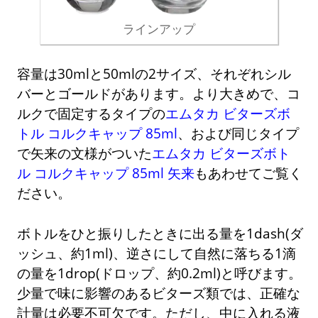
ラインアップ
容量は30mlと50mlの2サイズ、それぞれシル
バーとゴールドがあります。より大きめで、コ
ルクで固定するタイプの
エムタカ ビターズボ
トル コルクキャップ 85ml
、および同じタイプ
で矢来の文様がついた
エムタカ ビターズボト
ル コルクキャップ 85ml 矢来
もあわせてご覧く
ださい。
ボトルをひと振りしたときに出る量を1dash(ダ
ッシュ、約1ml)、逆さにして自然に落ちる1滴
の量を1drop(ドロップ、約0.2ml)と呼びます。
少量で味に影響のあるビターズ類では、正確な
計量は必要不可欠です。ただし、中に入れる液