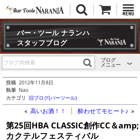
バー・ツール ナランハ
スタッフブログ
ブログ
メニュー
投稿
2012年11月8日
執筆
Nao
カテゴリ
旧ブログ(バーツール)
«
高いお酒！！
酔わせてモヒート♪
»
第25回HBA CLASSIC創作CC＆amp;
カクテルフェスティバル