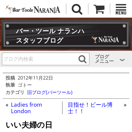
バー・ツール ナランハ
スタッフブログ
ブログ
メニュー
投稿
2012年11月22日
執筆
ゴトー
カテゴリ
旧ブログ(バーツール)
«
Ladies from
目指せ！ビール博
»
London
士！！
いい夫婦の日