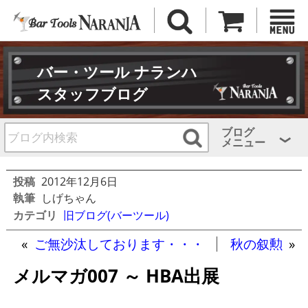
バー・ツール ナランハ
スタッフブログ
ブログ
メニュー
投稿
2012年12月6日
執筆
しげちゃん
カテゴリ
旧ブログ(バーツール)
«
ご無沙汰しております・・・
秋の叙勲
»
メルマガ007 ～ HBA出展