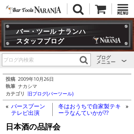
バー・ツール ナランハ
スタッフブログ
ブログ
メニュー
投稿
2009年10月26日
執筆
ナカシマ
カテゴリ
旧ブログ(バーツール)
«
バースプーン
冬はおうちで自家製テキ
»
テレビ出演
ーラなんていかが??
日本酒の品評会