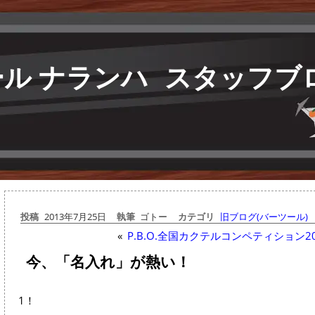
ル ナランハ
スタッフブ
投稿
2013年7月25日
執筆
ゴトー
カテゴリ
旧ブログ(バーツール)
«
P.B.O.全国カクテルコンペティション2
今、「名入れ」が熱い！
1！