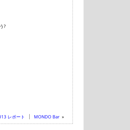
う?
013 レポート
MONDO Bar
»