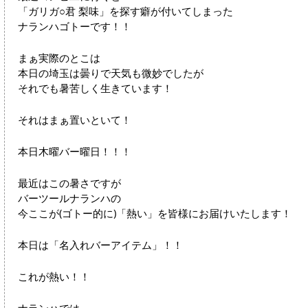
「ガリガ○君 梨味」を探す癖が付いてしまった
ナランハゴトーです！！
まぁ実際のとこは
本日の埼玉は曇りで天気も微妙でしたが
それでも暑苦しく生きています！
それはまぁ置いといて！
本日木曜バー曜日！！！
最近はこの暑さですが
バーツールナランハの
今ここが(ゴトー的に)「熱い」を皆様にお届けいたします！
本日は「名入れバーアイテム」！！
これが熱い！！
ナランハでは