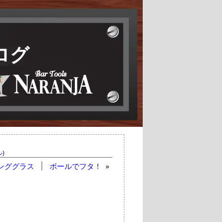
ログ
)
ンググラス
ボールでフタ！
»