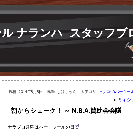
ル ナランハ
スタッフブ
投稿
2014年3月3日
執筆
しげちゃん
カテゴリ
旧ブログ(バーツール
«
ミキシ
朝からシェーク！ ～ N.B.A.賛助会会議
ナラブロ月曜はバー・ツールの日