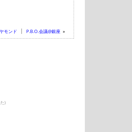
ヤモンド
P.B.O.会議@銀座
»
た)