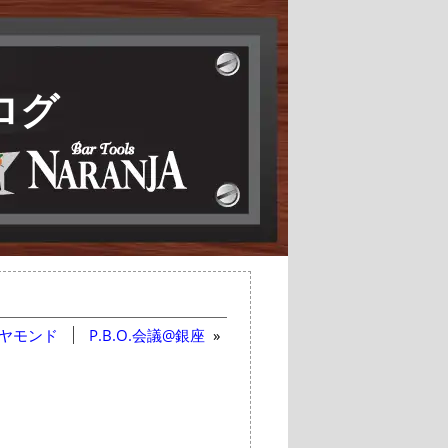
ログ
ヤモンド
P.B.O.会議@銀座
»