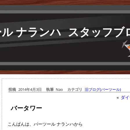
ル ナランハ
スタッフブ
投稿
2014年4月3日
執筆
Nao
カテゴリ
旧ブログ(バーツール)
«
ダイ
バータワー
こんばんは、バーツール ナランハから