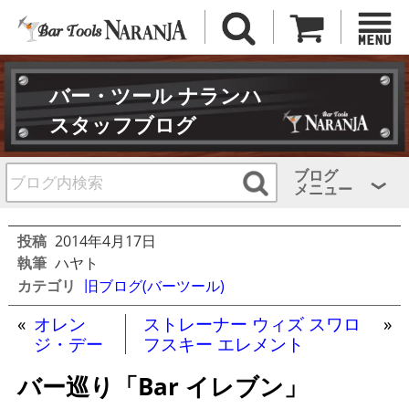
バー・ツール ナランハ
スタッフブログ
ブログ
メニュー
投稿
2014年4月17日
執筆
ハヤト
カテゴリ
旧ブログ(バーツール)
«
オレン
ストレーナー ウィズ スワロ
»
ジ・デー
フスキー エレメント
バー巡り「Bar イレブン」