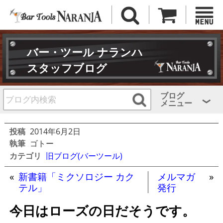
バー・ツール ナランハ
スタッフブログ
ブログ
メニュー
投稿
2014年6月2日
執筆
ゴトー
カテゴリ
旧ブログ(バーツール)
«
新書籍「ミクソロジー カク
メルマガ
»
テル」
発行
今日はローズの日だそうです。