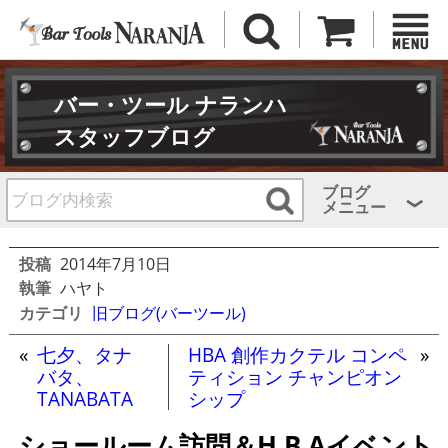
バー・ツール ナランハ
スタッフブログ
ブログ
メニュー
投稿
2014年7月10日
執筆
ハヤト
カテゴリ
旧ブログ(バーツール)
«
七夕、タナ
HBA 創作カクテル コンペ
»
バタ、
ティション チャンピオン
TANABATA
シップ
ショールーム訪問＆H.B.Aイベント