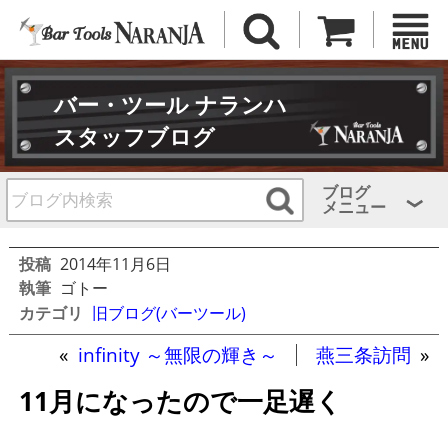
バー・ツール ナランハ
スタッフブログ
ブログ
メニュー
投稿
2014年11月6日
執筆
ゴトー
カテゴリ
旧ブログ(バーツール)
«
infinity ～無限の輝き～
燕三条訪問
»
11月になったので一足遅く