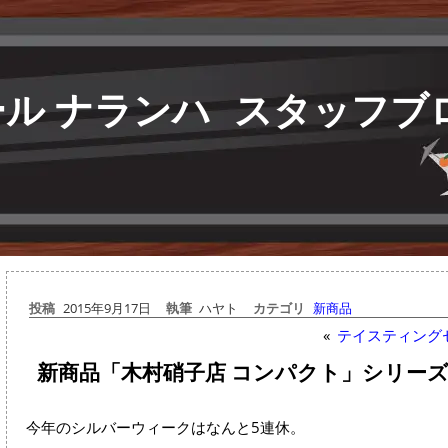
ル ナランハ
スタッフブ
投稿
2015年9月17日
執筆
ハヤト
カテゴリ
新商品
«
テイスティング
新商品「木村硝子店 コンパクト」シリー
今年のシルバーウィークはなんと5連休。