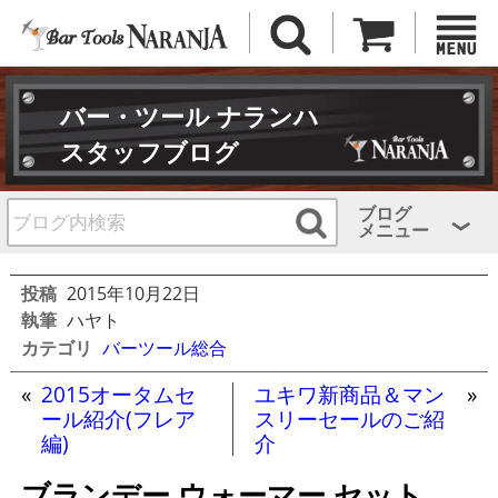
バー・ツール ナランハ
スタッフブログ
ブログ
メニュー
投稿
2015年10月22日
執筆
ハヤト
カテゴリ
バーツール総合
«
2015オータムセ
ユキワ新商品＆マン
»
ール紹介(フレア
スリーセールのご紹
編)
介
ブランデー ウォーマー セット