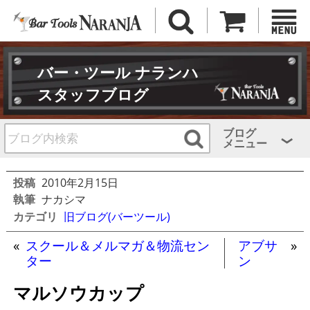
バー・ツール ナランハ
スタッフブログ
ブログ
メニュー
投稿
2010年2月15日
執筆
ナカシマ
カテゴリ
旧ブログ(バーツール)
«
スクール＆メルマガ＆物流セン
アブサ
»
ター
ン
マルソウカップ