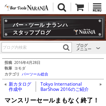
バー・ツール ナランハ
スタッフブログ
ブログ
メニュー
投稿
2016年4月28日
執筆
ヨモダ
カテゴリ
バーツール総合
«
新カタログ
Tokyo International
»
作成中
BarShow 2016のご紹介
マンスリーセールまもなく終了！