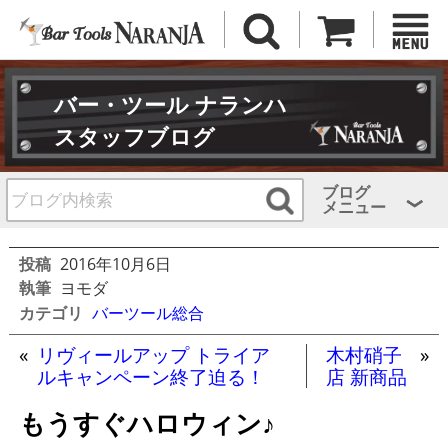
バー・ツール ナランハ
スタッフブログ
ブログ
メニュー
投稿
2016年10月6日
執筆
ヨモダ
カテゴリ
バーツール総合
«
リヴィールアップ トライア
木村硝子
»
ルキャンペーン終了迫る！
店 新商品
もうすぐハロウィン♪