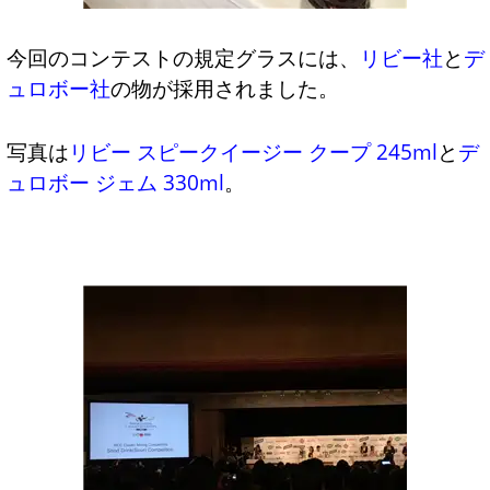
今回のコンテストの規定グラスには、
リビー社
と
デ
ュロボー社
の物が採用されました。
写真は
リビー スピークイージー クープ 245ml
と
デ
ュロボー ジェム 330ml
。