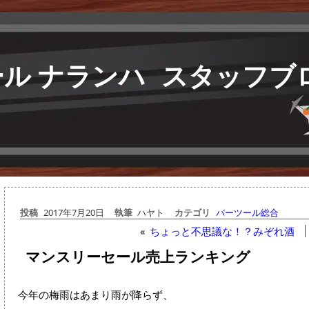
ル ナランハ
スタッフブ
投稿
2017年7月20日
執筆
ハヤト
カテゴリ
バーツール総合
«
ちょっと不思議な！？みぞれ酒
マンスリーセール売上ランキング
今年の梅雨はあまり雨が降らず、