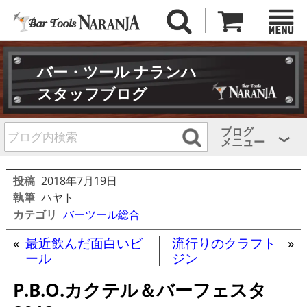
バー・ツール ナランハ
スタッフブログ
ブログ
メニュー
投稿
2018年7月19日
執筆
ハヤト
カテゴリ
バーツール総合
«
最近飲んだ面白いビ
流行りのクラフト
»
ール
ジン
P.B.O.カクテル＆バーフェスタ