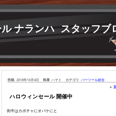
ル ナランハ
スタッフブ
投稿
2018年10月4日
執筆
ハヤト
カテゴリ
バーツール総合
«
ハロウィンセール 開催中
街中はカボチャにオバケにと