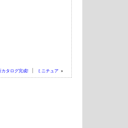
新カタログ完成!
ミニチュア
»