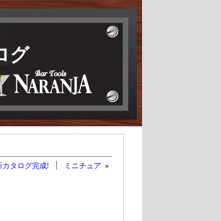
ログ
新カタログ完成!
ミニチュア
»