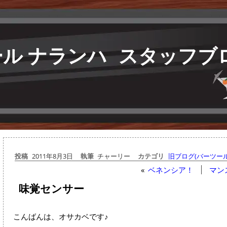
ル ナランハ
スタッフブ
投稿
2011年8月3日
執筆
チャーリー
カテゴリ
旧ブログ(バーツール
«
ベネンシア！
マン
味覚センサー
こんばんは、オサカベです♪