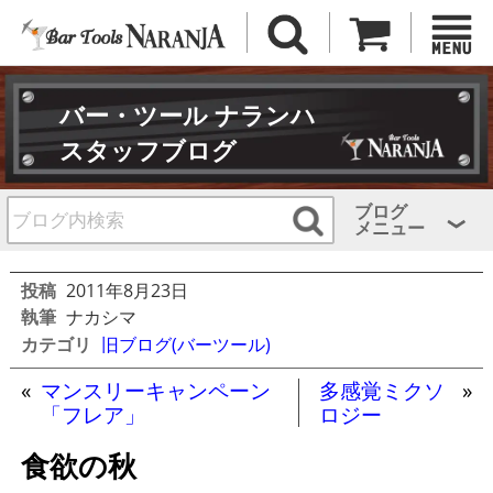
バー・ツール ナランハ
スタッフブログ
ブログ
メニュー
投稿
2011年8月23日
執筆
ナカシマ
カテゴリ
旧ブログ(バーツール)
«
マンスリーキャンペーン
多感覚ミクソ
»
「フレア」
ロジー
食欲の秋