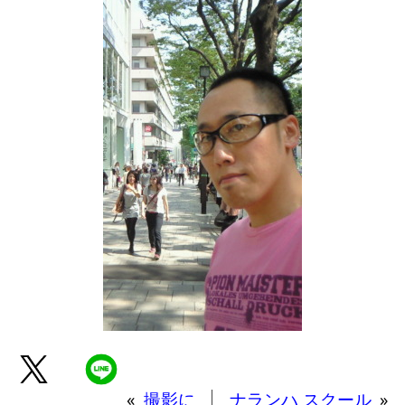
«
撮影に
ナランハ スクール
»