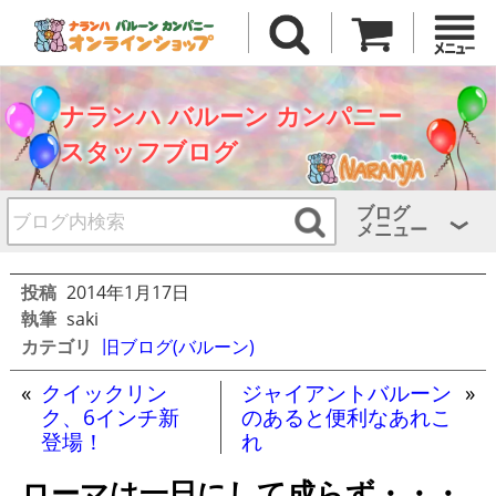
ナランハ バルーン カンパニー
スタッフブログ
ブログ
メニュー
投稿
2014年1月17日
執筆
saki
カテゴリ
旧ブログ(バルーン)
«
クイックリン
ジャイアントバルーン
»
ク、6インチ新
のあると便利なあれこ
登場！
れ
ローマは一日にして成らず・・・