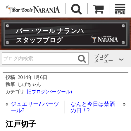
バー・ツール ナランハ
スタッフブログ
ブログ
メニュー
投稿
2014年1月6日
執筆
しげちゃん
カテゴリ
旧ブログ(バーツール)
«
ジュエリー? バーツ
なんと今日は禁酒
»
ール?
の日！?
江戸切子