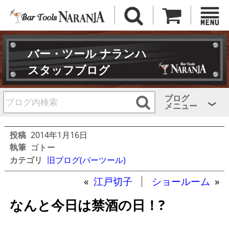
バー・ツール ナランハ
スタッフブログ
ブログ
メニュー
投稿
2014年1月16日
執筆
ゴトー
カテゴリ
旧ブログ(バーツール)
«
江戸切子
ショールーム
»
なんと今日は禁酒の日！?