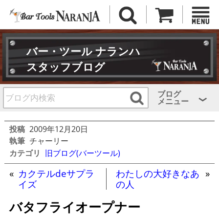
バー・ツール ナランハ
スタッフブログ
ブログ
メニュー
投稿
2009年12月20日
執筆
チャーリー
カテゴリ
旧ブログ(バーツール)
«
カクテルdeサプラ
わたしの大好きなあ
»
イズ
の人
バタフライオープナー