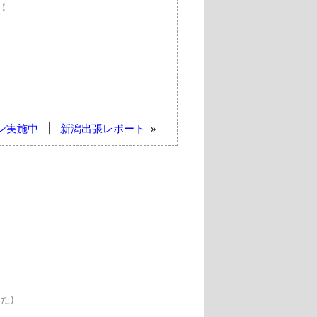
！
ン実施中
新潟出張レポート
»
た)