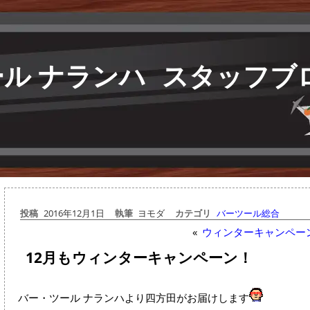
ル ナランハ
スタッフブ
投稿
2016年12月1日
執筆
ヨモダ
カテゴリ
バーツール総合
«
ウィンターキャンペー
12月もウィンターキャンペーン！
バー・ツール ナランハより四方田がお届けします