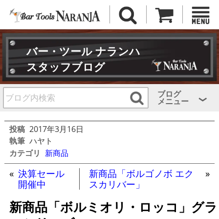
バー・ツール ナランハ
スタッフブログ
ブログ
メニュー
投稿
2017年3月16日
執筆
ハヤト
カテゴリ
新商品
«
決算セール
新商品「ボルゴノボ エク
»
開催中
スカリバー」
新商品「ボルミオリ・ロッコ」グラ