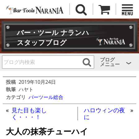
バー・ツール ナランハ
スタッフブログ
ブログ
メニュー
投稿
2019年10月24日
執筆
ハヤト
カテゴリ
バーツール総合
«
見た目も楽し
ハロウィンの夜
»
く・・・！
に
大人の抹茶チューハイ