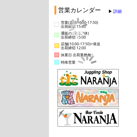
営業カレンダー
詳細
営業(店舗14:00-17:50)
出荷締切 15:00
通販のみ(店舗休)
出荷締切 15:00
店舗(10:00-17:50)+発送
出荷締切 12:00
休業日 出荷業務無し
特殊営業