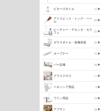
ビターズボトル
12
アイスピック・トング・ペー
39
ル
ピッチャー・デカンタ・カラ
25
フェ
ガラスボトル・各種容器
25
オープナー
15
バー設備
29
グラスクロス
11
ベネンシア用品
9
ワイン用品
19
アブサン
29