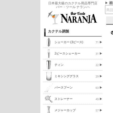
通
日本最大級のカクテル用品専門店
バー・ツール ナランハ
カクテル調製
シェーカー (3ピース)
71
2ピースシェーカー
31
ティン
22
ミキシンググラス
29
バースプーン
63
ストレーナー
49
メジャーカップ
57