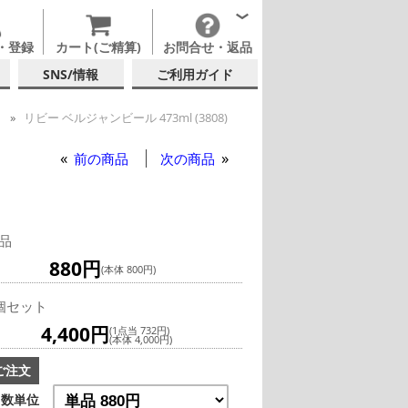
・登録
カート(ご精算)
お問合せ・返品
SNS/情報
ご利用ガイド
ー
リビー ベルジャンビール 473ml (3808)
ールグラス・ビアグラス
前の商品
次の商品
品
880円
(本体 800円)
個セット
4,400円
(1点当 732円)
(本体 4,000円)
ご注文
数単位