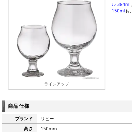
ル 384ml
150ml
も
ラインアップ
商品仕様
ブランド
リビー
高さ
150mm