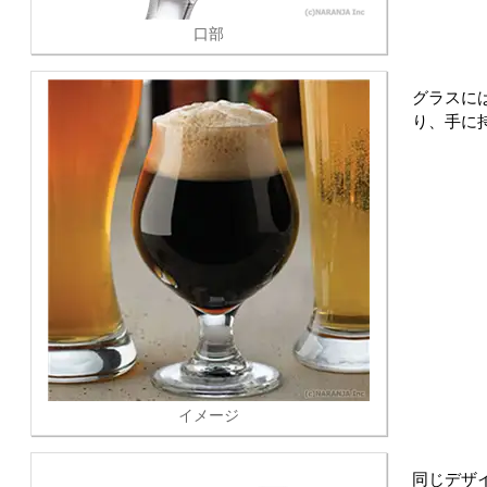
口部
グラスに
り、手に
イメージ
同じデザ