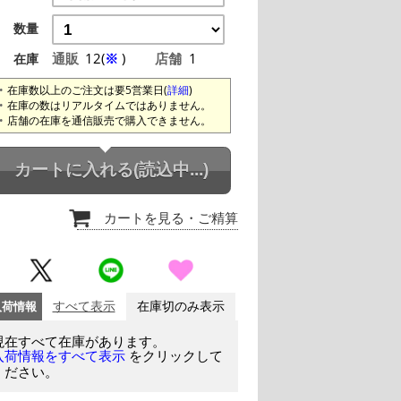
数量
通販
12(
※
)
店舗
1
在庫
在庫数以上のご注文は要5営業日(
詳細
)
在庫の数はリアルタイムではありません。
店舗の在庫を通信販売で購入できません。
カートに入れる
(読込中...)
カートを見る
・ご精算
入荷情報
すべて表示
在庫切のみ表示
現在すべて在庫があります。
をクリックして
入荷情報をすべて表示
ください。