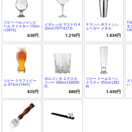
リビー ベルジャンビ
T
イタレッセ マストロ 4
ナランハ ボストンシ
ール テイスター 150m
モダ
20ml (70714273)
ェーカー メタル
l (3816)
1H
638円
1,210円
1,834円
ボルゴノボ エクスカ
リビー トールスペシ
リビー クラフトビー
ス
リバー 300ml (300D0
ャリティ 355ml (382
ル 473ml (1647)
ハ
F)
8)
825円
880円
1,430円