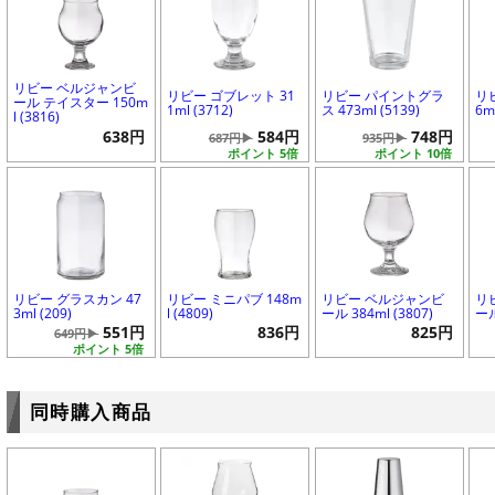
リビー ベルジャンビ
リビー ゴブレット 31
リビー パイントグラ
リ
ール テイスター 150m
1ml (3712)
ス 473ml (5139)
6ml
l (3816)
638円
584円
748円
687円▶
935円▶
ポイント 5倍
ポイント 10倍
リビー グラスカン 47
リビー ミニパブ 148m
リビー ベルジャンビ
リ
3ml (209)
l (4809)
ール 384ml (3807)
ール
551円
836円
825円
649円▶
ポイント 5倍
同時購入商品