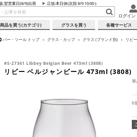
販:翌営業日(8/9)出荷
店舗
:本日休(次回 8/9 10:00-)
ログイン
商品を買う(カテゴリ)
グラスを買う
各種サービス
バー・ツール
トップ
グラス・カップ
グラス (ブランド別)
リビ
バー・ツール
トップ
グラス・カップ
グラス (用途・形状別)
ビ
リビー ベルジャンビール 473ml (3808)
#S-27361 Libbey Belgian Beer 473ml (3808)
リビー ベルジャンビール 473ml (3808)
単
6