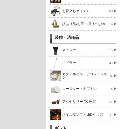
お役立ちアイテム
60
訳あり品/お宝・掘り出し物
19
装飾・消耗品
ストロー
15
マドラー
49
カクテルピン・デコレーショ
34
ン
コースター・ナプキン
14
アクセサリー (装身具)
27
オイルランプ・LEDグッズ
31
ギフト