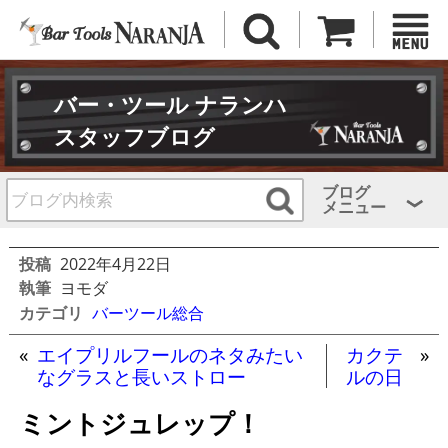
バー・ツール ナランハ
スタッフブログ
ブログ
メニュー
投稿
2022年4月22日
執筆
ヨモダ
カテゴリ
バーツール総合
«
エイプリルフールのネタみたい
カクテ
»
なグラスと長いストロー
ルの日
ミントジュレップ！