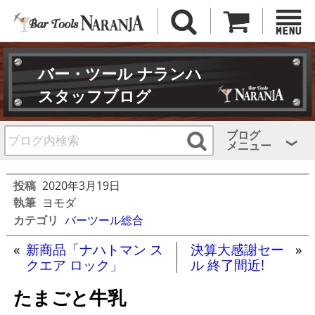
バー・ツール ナランハ
スタッフブログ
ブログ
メニュー
投稿
2020年3月19日
執筆
ヨモダ
カテゴリ
バーツール総合
«
新商品「ナハトマン ス
決算大感謝セー
»
クエア ロック」
ル 終了間近!
たまごと牛乳