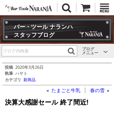
バー・ツール ナランハ
スタッフブログ
ブログ
メニュー
投稿
2020年3月26日
執筆
ハヤト
カテゴリ
新商品
«
たまごと牛乳
春の雪
»
決算大感謝セール 終了間近!