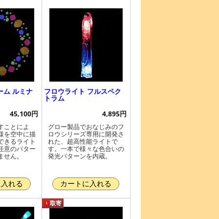
ーム ルミナ
フロウライト フルスペク
トラム
45,100円
4,895円
すことによ
グロー製品でおなじみのフ
様を空中に描
ロウシリーズ専用に開発さ
できるライト
れた、超高性能ライトで
任意のパター
す。一本で様々な色合いの
ません。
発光パターンを内蔵。
に入れる
カートに入れる
取寄