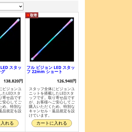
取寄
LED スタッ
フル ビジョン LED スタッ
ング
フ 22mm ショート
138,820円
126,940円
にビジョンユ
スタッフ全体にビジョンユ
たLEDスタ
ニットを搭載したLEDスタ
り寄せ品です
ッフです。取り寄せ品です
ご安心してご
が、お客様へご安心してご
ため、特別な
購入いただくため、特別な
返品規定を設
キャンセル・返品規定を設
けています。
に入れる
カートに入れる