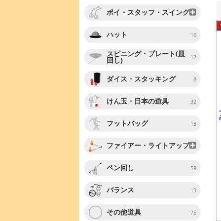
ポイ・スタッフ・スイング
ハット
16
スピニング・プレート(皿
12
回し)
ダイス・スタッキング
8
けん玉・日本の道具
32
フットバッグ
13
ファイアー・ライトアップ
ペン回し
59
バランス
13
その他道具
75