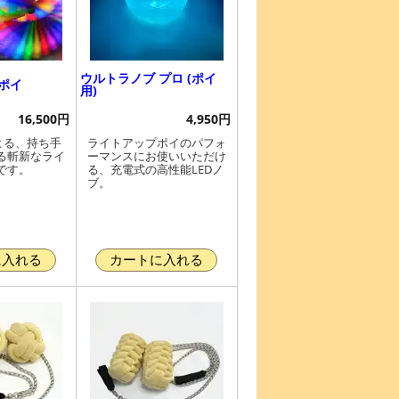
ウルトラノブ プロ (ポイ
ポイ
用)
16,500円
4,950円
社による、持ち手
ライトアップポイのパフォ
る斬新なライ
ーマンスにお使いいただけ
です。
る、充電式の高性能LEDノ
ブ。
に入れる
カートに入れる