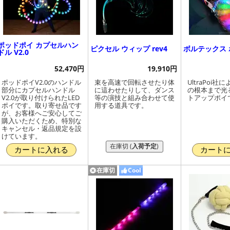
ポッドポイ カプセルハン
ピクセル ウィップ rev4
ボルテックス 
ドル V2.0
52,470円
19,910円
ポッドポイV2.0のハンドル
束を高速で回転させたり体
UltraPoi
部分にカプセルハンドル
に這わせたりして、ダンス
の根本まで光
V2.0が取り付けられたLED
等の演技と組み合わせて使
トアップポイ
ポイです。取り寄せ品です
用する道具です。
が、お客様へご安心してご
購入いただくため、特別な
キャンセル・返品規定を設
けています。
在庫切 (
入荷予定
)
カートに入れる
カート
在庫切
Cool