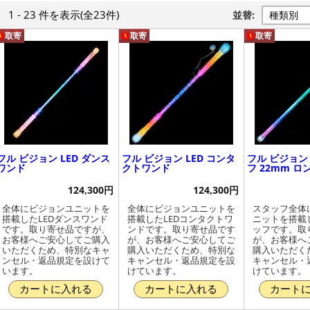
1 - 23 件
を表示
(全23件)
並替:
取寄
取寄
取寄
フル ビジョン LED ダンス
フル ビジョン LED コンタ
フル ビジョン 
ワンド
クトワンド
フ 22mm ロ
124,300円
124,300円
全体にビジョンユニットを
全体にビジョンユニットを
スタッフ全体
搭載したLEDダンスワンド
搭載したLEDコンタクトワ
ニットを搭載し
です。取り寄せ品ですが、
ンドです。取り寄せ品です
ッフです。取
お客様へご安心してご購入
が、お客様へご安心してご
が、お客様へ
いただくため、特別なキャ
購入いただくため、特別な
購入いただく
ンセル・返品規定を設けて
キャンセル・返品規定を設
キャンセル・
います。
けています。
けています。
カートに入れる
カートに入れる
カート