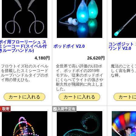
ポイ用フローリーシュ ス
コンポジット
ミシーコード(スイベル付
ポッドポイ V2.0
ワンド V2.0
きループハンドル)
4,180円
26,620円
フロウトイズ社のスイベル
全世界で高い評価のLEDポ
魔法のごとく
を搭載したスミシーコード
イ、ポッドポイの2019年
しく宙を舞う
ループハンドルタイプのポ
モデル。従来のポッドポイ
な棒。
イ用の替えひも。
にくらべてライトの強さや
耐久性が飛躍的に向上しま
した。
カートに入れる
カートに入れる
カート
取寄
入荷予定有