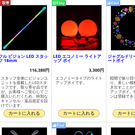
取寄
Easy
Cool
フル ビジョン LED スタッ
LED エコノミー ライトア
ジャグルドリ
フ 18mm
ップ ポイ
ートポイ
116,380円
3,300円
スタッフ全体にビジョンユ
エコノミータイプのライト
暗闇で振り回
ニットを搭載したLEDスタ
アップポイです。
り、美しい模
ッフです。取り寄せ品です
き出すことが
が、お客様へご安心してご
アップポイ。
購入いただくため、特別な
ンは登録でき
キャンセル・返品規定を設
けています。
カートに入れる
カートに入れる
カート
Cool