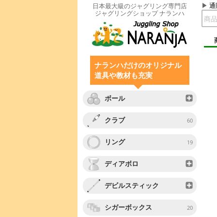
通
日本最大級のジャグリング専門店
ジャグリングショップ ナランハ
ナランハだけのオリジナル
道具や教材も充実
ボール
クラブ
60
リング
19
ディアボロ
デビルスティック
シガーボックス
20