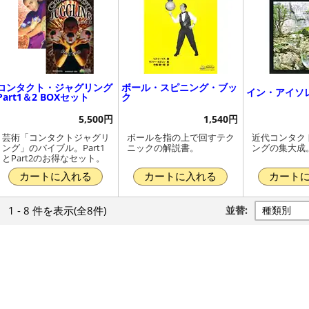
コンタクト・ジャグリング
ボール・スピニング・ブッ
イン・アイソ
Part1＆2 BOXセット
ク
5,500円
1,540円
芸術「コンタクトジャグリ
ボールを指の上で回すテク
近代コンタク
ング」のバイブル。Part1
ニックの解説書。
ングの集大成
とPart2のお得なセット。
カートに入れる
カートに入れる
カート
1 - 8 件
を表示
(全8件)
並替: