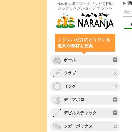
通
日本最大級のジャグリング専門店
ジャグリングショップ ナランハ
ナランハだけのオリジナル
道具や教材も充実
ボール
クラブ
60
リング
19
ディアボロ
デビルスティック
シガーボックス
20