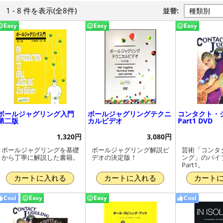
1 - 8 件
を表示
(全8件)
並替:
Easy
Easy
Easy
ボールジャグリング入門
ボールジャグリングテクニ
コンタクト・
第二版
カルビデオ
Part1 DVD
1,320円
3,080円
ボールジャグリングを基礎
ボールジャグリング解説ビ
芸術「コンタ
から丁寧に解説した書籍。
デオの決定版！
ング」のバイ
Part1。
カートに入れる
カートに入れる
カート
Cool
Easy
Easy
Cool