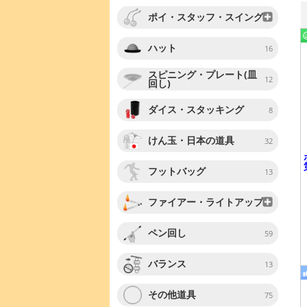
ポイ・スタッフ・スイング
ハット
16
スピニング・プレート(皿
12
回し)
ダイス・スタッキング
8
けん玉・日本の道具
32
フットバッグ
13
ファイアー・ライトアップ
ペン回し
59
バランス
13
その他道具
75