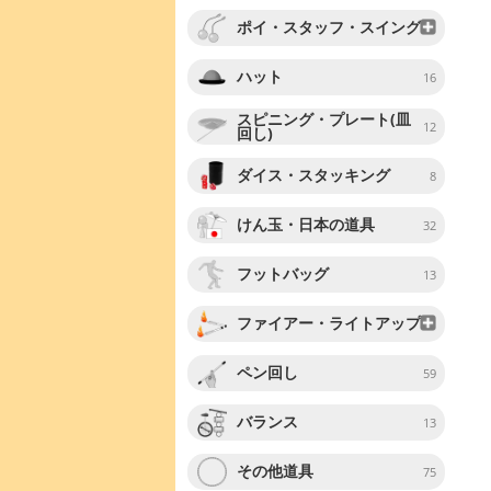
ポイ・スタッフ・スイング
ハット
16
スピニング・プレート(皿
12
回し)
ダイス・スタッキング
8
けん玉・日本の道具
32
フットバッグ
13
ファイアー・ライトアップ
ペン回し
59
バランス
13
その他道具
75