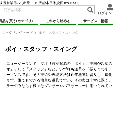
販:翌営業日(8/9)出荷
店舗
:本日休(次回 8/9 10:00-)
ログイン
商品を買う(カテゴリ)
これから始める
サービス・情報
ジャグリング トップ
ポイ・スタッフ・スイング
ポイ・スタッフ・スイング
ニュージーランド、マオリ族が起源の「ポイ」、中国が起源の
オ」そして「スタッフ」など、いずれも道具を「振りまわす」
ーマンスです。その技術や表現方法は近年急速に普及し、進化
ます。誰でもできる簡単な道具ですが、その奥は非常に深く、
ラーのみならず様々なダンサーやパフォーマーに用いられてい