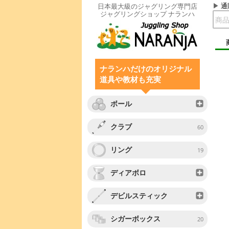
通
日本最大級のジャグリング専門店
ジャグリングショップ ナランハ
ナランハだけのオリジナル
道具や教材も充実
ボール
クラブ
60
リング
19
ディアボロ
デビルスティック
シガーボックス
20