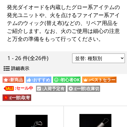
発光ダイオードを内蔵したグロー系アイテムの
発光ユニットや、火を点けるファイアー系アイ
テムのウィック(替え布)などの、リペア用品を
ご紹介します。なお、火のご使用は細心の注意
と万全の準備をもって行ってください。
1 - 26 件
(全26件)
詳細表示
:新商品
:おすすめ
:初心者OK
:ベストセラー
:セール中
:入荷予定有
:(一部)在庫切
:(一部)取寄