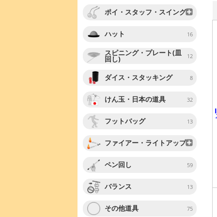
ポイ・スタッフ・スイング
ハット
16
スピニング・プレート(皿
12
回し)
ダイス・スタッキング
8
けん玉・日本の道具
32
フットバッグ
13
ファイアー・ライトアップ
ペン回し
59
バランス
13
その他道具
75