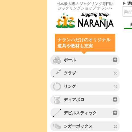
通
日本最大級のジャグリング専門店
ジャグリングショップ ナランハ
ナランハだけのオリジナル
道具や教材も充実
ボール
クラブ
60
リング
19
ディアボロ
デビルスティック
シガーボックス
20