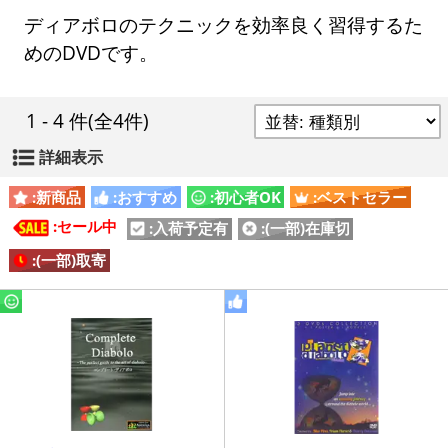
ディアボロのテクニックを効率良く習得するた
めのDVDです。
1 - 4 件
(全4件)
詳細表示
:新商品
:おすすめ
:初心者OK
:ベストセラー
:セール中
:入荷予定有
:(一部)在庫切
:(一部)取寄