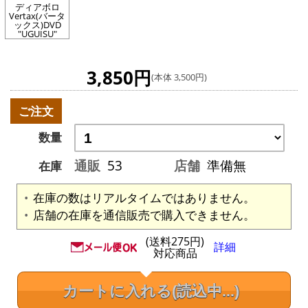
ディアボロ
Vertax(バータ
ックス)DVD
"UGUISU"
3,850円
(本体 3,500円)
ご注文
数量
通販
53
店舗
準備無
在庫
在庫の数はリアルタイムではありません。
店舗の在庫を通信販売で購入できません。
(送料275円)
詳細
対応商品
カートに入れる
(読込中...)