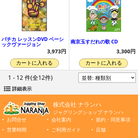
パチカ レッスンDVD ベーシ
南京玉すだれの歌 CD
ックヴァージョン
3,300円
3,973円
カートに入れる
カートに入れる
1 - 12 件
(全12件)
詳細表示
株式会社 ナランハ
ジャグリングショップ ナランハ
お問合せ
会社案内
規約・同意事項
営業時間
ご利用ガイド
店舗